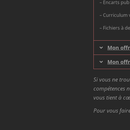
– Encarts pub
– Curriculum 
–
Fichiers à d
Mon off
Mon off
Si vous ne trou
compétences n’
vous tient à cœ
Pour vous fair