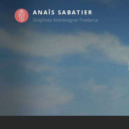
ANAÏS SABATIER
Graphiste Webdesigner Freelance