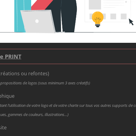
e PRINT​
créations ou refontes)
e propositions de logos (sous minimum 3 axes créatifs)
phique
ant l’utilisation de votre logo et de votre charte sur tous vos autres supports d
ues, gammes de couleurs, illustrations…)
site