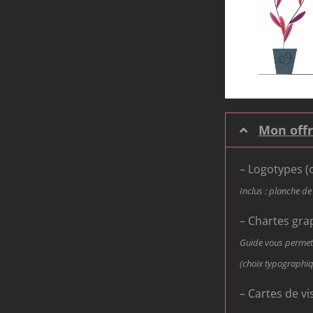
Mon offr
– Logotypes (
Inclus : planche d
– Chartes gra
Guide vous permett
(choix typographiq
– Cartes de vi