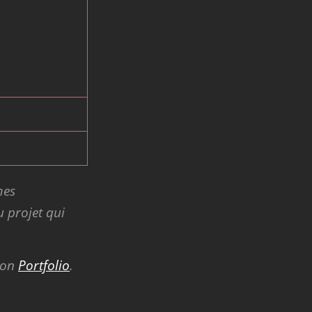
mes
 projet qui
mon
Portfolio
.